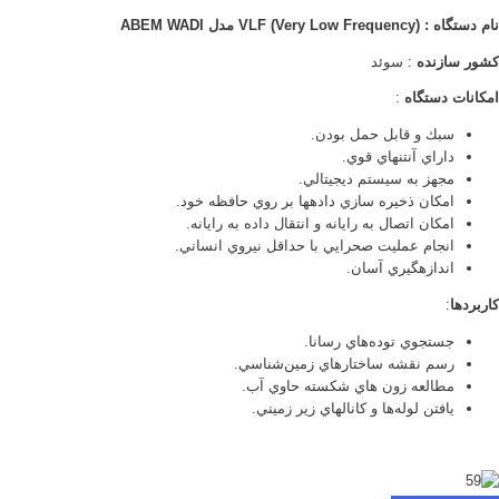
نام دستگاه :
) مدل
Very Low Frequency
(
VLF
ABEM WADI
كشور سازنده
: سوئد
امكانات دستگاه
:
سبك و قابل حمل بودن.
داراي آنتن­هاي قوي.
مجهز به سيستم ديجيتالي.
امكان ذخيره سازي داده­ها بر روي حافظه خود.
امكان اتصال به رايانه و انتقال داده­ به رايانه.
انجام عمليت صحرايي با حداقل نيروي انساني.
اندازه­گيري آسان.
كاربردها
:
جستجوي توده‌هاي رسانا.
رسم نقشه ساختارهاي زمين‌‌شناسي.
مطالعه زون هاي شكسته حاوي آب.
يافتن لوله‌ها و كانالهاي زير زميني.