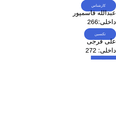
کارشناس
عبدالله قاسمپور
داخلی:266
تکنسین
علی فرجی
داخلی: 272
اسکرول به بالا