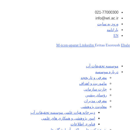
021-77000300
info@wri.ac.ir
ورود به سایت
یارانامه
EN
M-icon-aparat
Linkedin
Eeitaa
Esoroush
Ebale
موسسه تحقیقات آب
درباره موسسه
معرفی و تاریخچه
ماموریت و اهداف
چارت سازمانی
رؤسای پیشین
معرفی مدیران
معاونت پژوهشی
دبیرخانه هیات علمی موسسه تحقیقات آب
امور پژوهشی و همکاری های علمی
فناوری اطلاعات