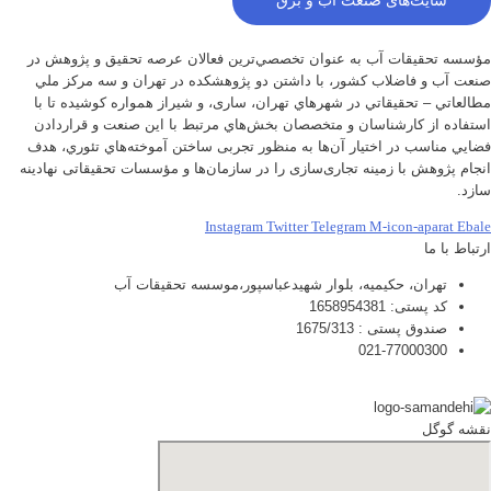
سایت‌های صنعت آب و برق
مؤسسه تحقيقات آب به عنوان تخصصي‌ترين فعالان عرصه تحقيق و پژوهش در
صنعت آب و فاضلاب كشور، با داشتن دو پژوهشكده در تهران و سه مركز ملي
مطالعاتي – تحقيقاتي در شهرهاي تهران،‌ ساری، و شيراز‌ همواره كوشيده تا با
استفاده از كارشناسان و متخصصان بخش‌هاي مرتبط با اين صنعت و قراردادن
فضايي مناسب در اختيار آن‌ها به منظور تجربی ساختن آموخته‌هاي تئوري، هدف
انجام پژوهش با زمينه تجاری‌سازی را در سازمان‌ها و مؤسسات تحقيقاتی نهادينه
سازد.
Instagram
Twitter
Telegram
M-icon-aparat
Ebale
ارتباط با ما
تهران، حکیمیه، بلوار شهیدعباسپور،موسسه تحقیقات آب
کد پستی: 1658954381
صندوق پستی : 1675/313
021-77000300
نقشه گوگل