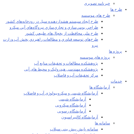
خبرنامه تصویری
طرح ها
طرح های موسسه
طرح ايجاد سيستم هشداردهنده سيل در رودخانه‌هاي كشور
طراحي بومي‌سازي و تجاري‌سازي نيروگاه‌هاي آبي ميکرو
طرح ملی محافظت از يخچال‌های طبيعي كشور
طرح‌هاي توسعه فناوري و مطالعات راهبردي بخش آب وزارت
نيرو
پروژه ها
پروژه های موسسه
پژوهشکده مطالعات و تحقيقات منابع آب
پژوهشکده مهندسی هیدرولیک و محیط های آبی
مرکز تحقیقات آب و فاضلاب
خدمات
آزمایشگاه ها
آزمایشگاه شیمی و میکروبیولوژی آب و فاضلاب
آزمایشگاه شیمی
آزمایشگاه میکروبی
آزمایشگاه رسوبی
آزمایشگاه کالیبراسیون
سامانه ها
سامانه پایش پیش بینی سیلاب