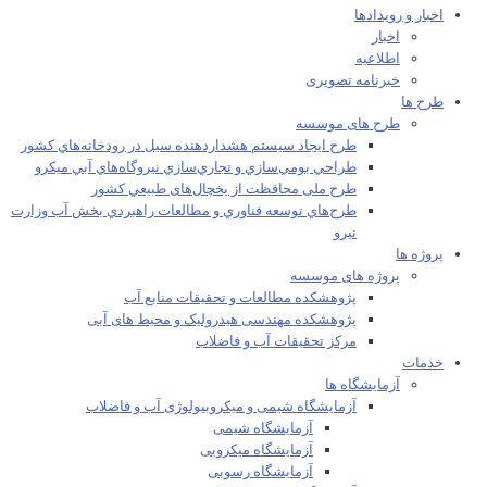
اخبار و رویدادها
اخبار
اطلاعیه
خبرنامه تصویری
طرح ها
طرح های موسسه
طرح ايجاد سيستم هشداردهنده سيل در رودخانه‌هاي كشور
طراحي بومي‌سازي و تجاري‌سازي نيروگاه‌هاي آبي ميکرو
طرح ملی محافظت از يخچال‌های طبيعي كشور
طرح‌هاي توسعه فناوري و مطالعات راهبردي بخش آب وزارت
نيرو
پروژه ها
پروژه های موسسه
پژوهشکده مطالعات و تحقيقات منابع آب
پژوهشکده مهندسی هیدرولیک و محیط های آبی
مرکز تحقیقات آب و فاضلاب
خدمات
آزمایشگاه ها
آزمایشگاه شیمی و میکروبیولوژی آب و فاضلاب
آزمایشگاه شیمی
آزمایشگاه میکروبی
آزمایشگاه رسوبی