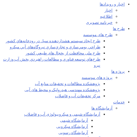
اخبار و رویدادها
اخبار
اطلاعیه
خبرنامه تصویری
طرح ها
طرح های موسسه
طرح ايجاد سيستم هشداردهنده سيل در رودخانه‌هاي كشور
طراحي بومي‌سازي و تجاري‌سازي نيروگاه‌هاي آبي ميکرو
طرح ملی محافظت از يخچال‌های طبيعي كشور
طرح‌هاي توسعه فناوري و مطالعات راهبردي بخش آب وزارت
نيرو
پروژه ها
پروژه های موسسه
پژوهشکده مطالعات و تحقيقات منابع آب
پژوهشکده مهندسی هیدرولیک و محیط های آبی
مرکز تحقیقات آب و فاضلاب
خدمات
آزمایشگاه ها
آزمایشگاه شیمی و میکروبیولوژی آب و فاضلاب
آزمایشگاه شیمی
آزمایشگاه میکروبی
آزمایشگاه رسوبی