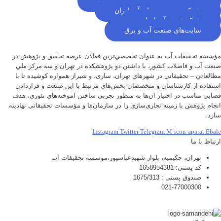
شرکت مهندسی آب و فاضلاب کشور
شرکت مدیریت منابع آب ایران
شبکه خبری آب ایران
سایت‌های صنعت آب و برق
مؤسسه تحقيقات آب به عنوان تخصصي‌ترين فعالان عرصه تحقيق و پژوهش در
صنعت آب و فاضلاب كشور، با داشتن دو پژوهشكده در تهران و سه مركز ملي
مطالعاتي – تحقيقاتي در شهرهاي تهران،‌ ساری، و شيراز‌ همواره كوشيده تا با
استفاده از كارشناسان و متخصصان بخش‌هاي مرتبط با اين صنعت و قراردادن
فضايي مناسب در اختيار آن‌ها به منظور تجربی ساختن آموخته‌هاي تئوري، هدف
انجام پژوهش با زمينه تجاری‌سازی را در سازمان‌ها و مؤسسات تحقيقاتی نهادينه
سازد.
Instagram
Twitter
Telegram
M-icon-aparat
Ebale
ارتباط با ما
تهران، حکیمیه، بلوار شهیدعباسپور،موسسه تحقیقات آب
کد پستی: 1658954381
صندوق پستی : 1675/313
021-77000300