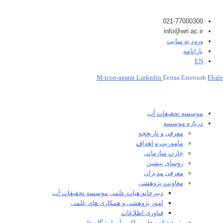
021-77000300
info@wri.ac.ir
ورود به سایت
یارانامه
EN
M-icon-aparat
Linkedin
Eeitaa
Esoroush
Ebale
موسسه تحقیقات آب
درباره موسسه
معرفی و تاریخچه
ماموریت و اهداف
چارت سازمانی
رؤسای پیشین
معرفی مدیران
معاونت پژوهشی
دبیرخانه هیات علمی موسسه تحقیقات آب
امور پژوهشی و همکاری های علمی
فناوری اطلاعات