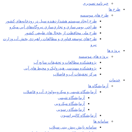
خبرنامه تصویری
طرح ها
طرح های موسسه
طرح ايجاد سيستم هشداردهنده سيل در رودخانه‌هاي كشور
طراحي بومي‌سازي و تجاري‌سازي نيروگاه‌هاي آبي ميکرو
طرح ملی محافظت از يخچال‌های طبيعي كشور
طرح‌هاي توسعه فناوري و مطالعات راهبردي بخش آب وزارت
نيرو
پروژه ها
پروژه های موسسه
پژوهشکده مطالعات و تحقيقات منابع آب
پژوهشکده مهندسی هیدرولیک و محیط های آبی
مرکز تحقیقات آب و فاضلاب
خدمات
آزمایشگاه ها
آزمایشگاه شیمی و میکروبیولوژی آب و فاضلاب
آزمایشگاه شیمی
آزمایشگاه میکروبی
آزمایشگاه رسوبی
آزمایشگاه کالیبراسیون
سامانه ها
سامانه پایش پیش بینی سیلاب