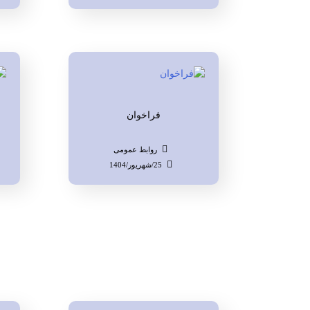
فراخوان
روابط عمومی
25/شهریور/1404