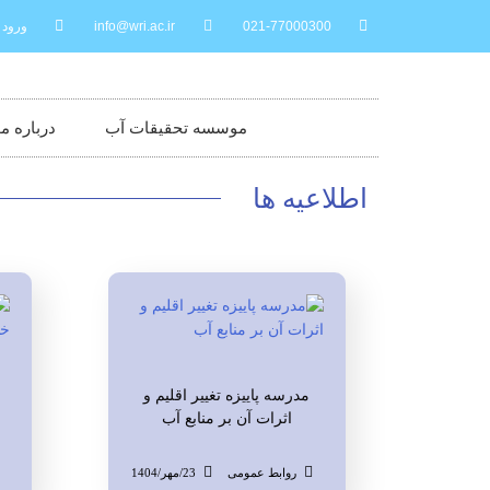
021-77000300
info@wri.ac.ir
ورود 
موسسه تحقیقات آب
درباره 
اطلاعیه ها
مدرسه پاییزه تغییر اقلیم و
اثرات آن بر منابع آب
روابط عمومی
23/مهر/1404