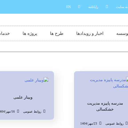
به سایت
رایانامه
EN
موسسه
اخبار و رویدادها
طرح ها
پروژه ها
خدما
وبینار علمی
مدرسه پاییزه مدیریت
خشکسالی
روابط عمومی
16/مهر/1404
روابط عمومی
23/مهر/1404