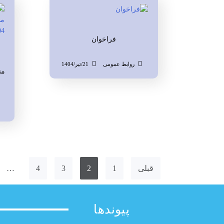
فراخوان
روابط عمومی
21/تیر/1404
من
قبلی
1
2
3
4
…
پیوندها