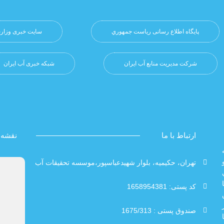
پایگاه اطلاع رسانی ریاست جمهوري
سایت خبری وزارت
شرکت مدیریت منابع آب ایران
شبکه خبری آب ایران
ارتباط با ما
نقشه
تهران، حکیمیه، بلوار شهیدعباسپور،موسسه تحقیقات آب
کد پستی: 1658954381
صندوق پستی : 1675/313