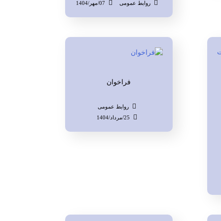
روابط عمومی
07/مهر/1404
فراخوان
روابط عمومی
25/مرداد/1404