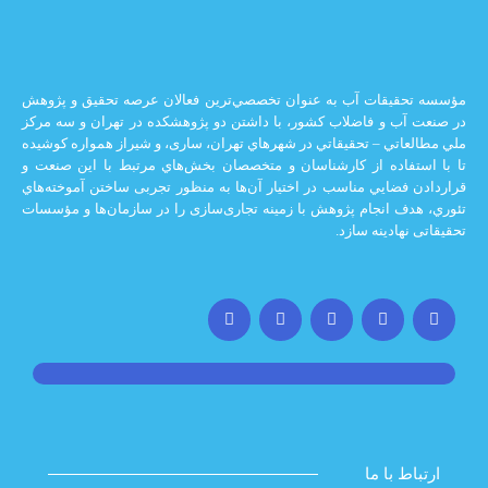
يقات آب به عنوان تخصصي‌ترين فعالان عرصه تحقيق و پژوهش
 و فاضلاب كشور، با داشتن دو پژوهشكده در تهران و سه مركز
ي – تحقيقاتي در شهرهاي تهران،‌ ساری، و شيراز‌ همواره كوشيده
اده از كارشناسان و متخصصان بخش‌هاي مرتبط با اين صنعت و
ضايي مناسب در اختيار آن‌ها به منظور تجربی ساختن آموخته‌هاي
 انجام پژوهش با زمينه تجاری‌سازی را در سازمان‌ها و مؤسسات
ادينه سازد.
با ما