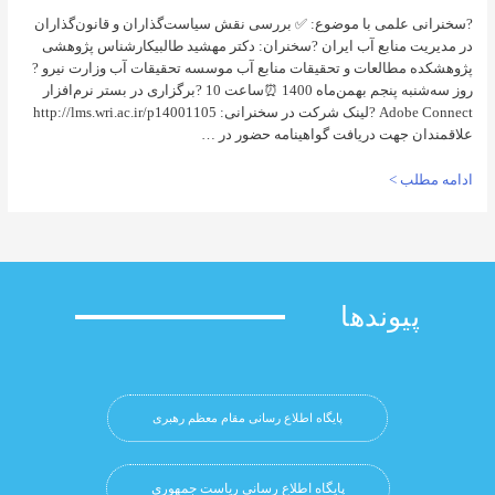
لمی با موضوع: ✅ بررسی نقش سیاست‌گذاران و قانون‌گذاران
منابع آب ایران ?سخنران: دکتر مهشید طالبیکارشناس پژوهشی
طالعات و تحقیقات منابع آب موسسه تحقیقات آب وزارت نیرو ?
روز سه‌شنبه پنجم بهمن‌ماه 1400 ⏰ساعت 10 ?برگزاری در بستر نرم‌افزار
Adobe Connect ?لینک شرکت در سخنرانی: http://lms.wri.ac.ir/p14001105
جهت دریافت گواهینامه حضور در …
 >
وندها
پایگاه اطلاع رسانی مقام معظم رهبری
پایگاه اطلاع رسانی ریاست جمهوري