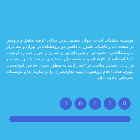
يقات آب به عنوان تخصصي‌ترين فعالان عرصه تحقيق و پژوهش
 و فاضلاب كشور، با داشتن دو پژوهشكده در تهران و سه مركز
ي – تحقيقاتي در شهرهاي تهران،‌ ساری، و شيراز‌ همواره كوشيده
اده از كارشناسان و متخصصان بخش‌هاي مرتبط با اين صنعت و
ضايي مناسب در اختيار آن‌ها به منظور تجربی ساختن آموخته‌هاي
 انجام پژوهش با زمينه تجاری‌سازی را در سازمان‌ها و مؤسسات
ادينه سازد.