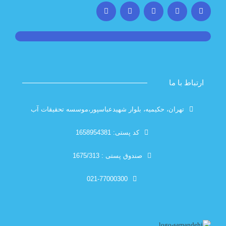
با ما
تهران، حکیمیه، بلوار شهیدعباسپور،موسسه تحقیقات آب
کد پستی: 1658954381
صندوق پستی : 1675/313
021-77000300