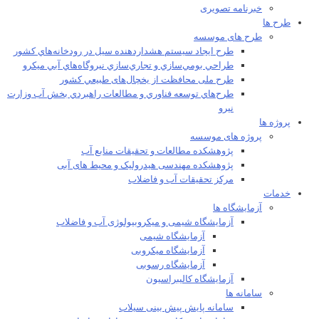
خبرنامه تصویری
طرح ها
طرح های موسسه
طرح ايجاد سيستم هشداردهنده سيل در رودخانه‌هاي كشور
طراحي بومي‌سازي و تجاري‌سازي نيروگاه‌هاي آبي ميکرو
طرح ملی محافظت از يخچال‌های طبيعي كشور
طرح‌هاي توسعه فناوري و مطالعات راهبردي بخش آب وزارت
نيرو
پروژه ها
پروژه های موسسه
پژوهشکده مطالعات و تحقيقات منابع آب
پژوهشکده مهندسی هیدرولیک و محیط های آبی
مرکز تحقیقات آب و فاضلاب
خدمات
آزمایشگاه ها
آزمایشگاه شیمی و میکروبیولوژی آب و فاضلاب
آزمایشگاه شیمی
آزمایشگاه میکروبی
آزمایشگاه رسوبی
آزمایشگاه کالیبراسیون
سامانه ها
سامانه پایش پیش بینی سیلاب