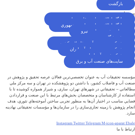
بازگشت
پیوندها
پایگاه اطلاع رسانی مقام معظم رهبری
پایگاه اطلاع رسانی ریاست جمهوري
سایت خبری وزارت نیرو
پژوهشگاه نيرو
شرکت مهندسی آب و فاضلاب کشور
شرکت مدیریت منابع آب ایران
شبکه خبری آب ایران
سایت‌های صنعت آب و برق
مؤسسه تحقيقات آب به عنوان تخصصي‌ترين فعالان عرصه تحقيق و پژوهش در
صنعت آب و فاضلاب كشور، با داشتن دو پژوهشكده در تهران و سه مركز ملي
مطالعاتي – تحقيقاتي در شهرهاي تهران،‌ ساری، و شيراز‌ همواره كوشيده تا با
استفاده از كارشناسان و متخصصان بخش‌هاي مرتبط با اين صنعت و قراردادن
فضايي مناسب در اختيار آن‌ها به منظور تجربی ساختن آموخته‌هاي تئوري، هدف
انجام پژوهش با زمينه تجاری‌سازی را در سازمان‌ها و مؤسسات تحقيقاتی نهادينه
سازد.
Instagram
Twitter
Telegram
M-icon-aparat
Ebale
ارتباط با ما