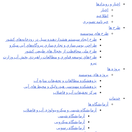
اخبار و رویدادها
اخبار
اطلاعیه
خبرنامه تصویری
طرح ها
طرح های موسسه
طرح ايجاد سيستم هشداردهنده سيل در رودخانه‌هاي كشور
طراحي بومي‌سازي و تجاري‌سازي نيروگاه‌هاي آبي ميکرو
طرح ملی محافظت از يخچال‌های طبيعي كشور
طرح‌هاي توسعه فناوري و مطالعات راهبردي بخش آب وزارت
نيرو
پروژه ها
پروژه های موسسه
پژوهشکده مطالعات و تحقيقات منابع آب
پژوهشکده مهندسی هیدرولیک و محیط های آبی
مرکز تحقیقات آب و فاضلاب
خدمات
آزمایشگاه ها
آزمایشگاه شیمی و میکروبیولوژی آب و فاضلاب
آزمایشگاه شیمی
آزمایشگاه میکروبی
آزمایشگاه رسوبی