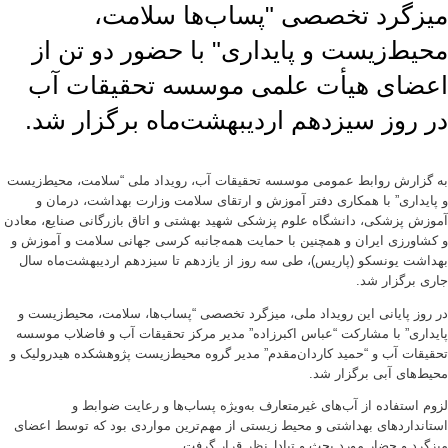
میزگرد تخصصی "پساب‌ها سلامت،
محیط‌زیست و پایداری" با حضور دو تن از
اعضای هیأت علمی موسسه تحقیقات آب
در روز سیزدهم اردیبهشت‌ماه برگزار شد.
به گزارش روابط عمومی موسسه تحقیقات آب، رویداد ملی “سلامت، محیط‌زیست
و پایداری” با همکاری دفتر آموزش و ارتقای سلامت وزارت بهداشت، درمان و
آموزش پزشکی، دانشگاه علوم پزشکی شهید بهشتی و اتاق بازرگانی صنایع، معادن
و کشاورزی ایران و همچنین با حمایت همه‌جانبه کرسی جهانی سلامت و آموزش و
بهداشت یونسکو (پاریس)، طی سه روز از یازدهم تا سیزدهم اردیبهشت‌ماه سال
جاری برگزار شد.
در روز پایانی این رویداد ملی، میزگرد تخصصی “پساب‌ها، سلامت، محیط‌زیست و
پایداری” با مشارکت “عباس اکبرزاده” مدیر مرکز تحقیقات آب و فاضلاب موسسه
تحقیقات آب و “حمید کاردان‌مقدم” مدیر گروه محیط‌زیست پژوهشکده هیدرولیک و
محیط‌های آبی برگزار شد.
لزوم استفاده از آب‌های غیرمتعارف به‌ویژه پساب‌ها و رعایت ضوابط و
استانداردهای بهداشتی و محیط زیستی از مهم‌ترین مواردی بود که توسط اعضای
میزگرد و حضار مورد بحث و تبادل‌نظر قرار گرفت.