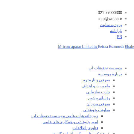
021-77000300
info@wri.ac.ir
ورود به سایت
یارانامه
EN
M-icon-aparat
Linkedin
Eeitaa
Esoroush
Ebale
موسسه تحقیقات آب
درباره موسسه
معرفی و تاریخچه
ماموریت و اهداف
چارت سازمانی
رؤسای پیشین
معرفی مدیران
معاونت پژوهشی
دبیرخانه هیات علمی موسسه تحقیقات آب
امور پژوهشی و همکاری های علمی
فناوری اطلاعات