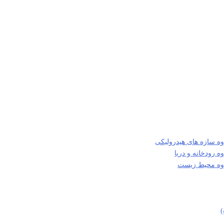
ه سازه های هیدرولیکی
 رودخانه و دریا
روه محیط زیست