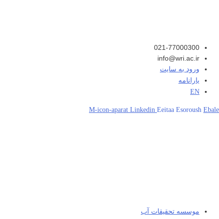
021-77000300
info@wri.ac.ir
ورود به سایت
یارانامه
EN
M-icon-aparat
Linkedin
Eeitaa
Esoroush
Ebale
موسسه تحقیقات آب