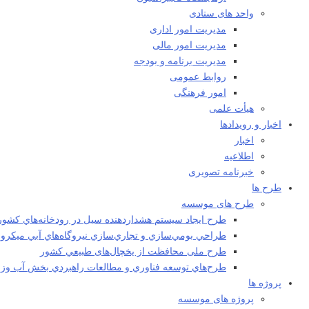
واحد های ستادی
مدیریت امور اداری
مدیریت امور مالی
مدیریت برنامه و بودجه
روابط عمومی
امور فرهنگی
هیأت علمی​
اخبار و رویدادها
اخبار
اطلاعیه
خبرنامه تصویری
طرح ها
طرح های موسسه
طرح ايجاد سيستم هشداردهنده سيل در رودخانه‌هاي كشور
طراحي بومي‌سازي و تجاري‌سازي نيروگاه‌هاي آبي ميکرو
طرح ملی محافظت از يخچال‌های طبيعي كشور
طرح‌هاي توسعه فناوري و مطالعات راهبردي بخش آب وزا
پروژه ها
پروژه های موسسه