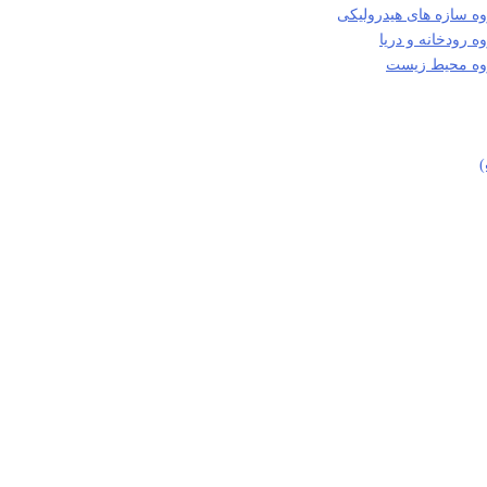
ه سازه های هیدرولیکی
 رودخانه و دریا
روه محیط زیست