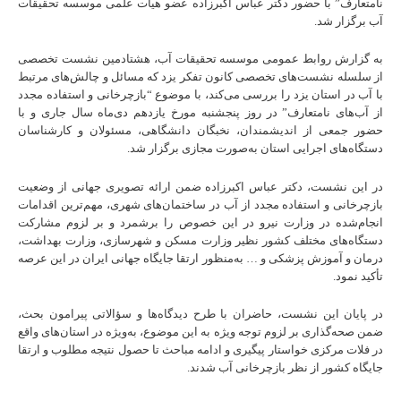
نامتعارف” با حضور دکتر عباس اکبرزاده عضو هیات علمی موسسه تحقیقات
آب برگزار شد.
به گزارش روابط عمومی موسسه تحقیقات آب، هشتادمین نشست تخصصی
از سلسله نشست‌های تخصصی کانون تفکر یزد که مسائل و چالش‌های مرتبط
با آب در استان یزد را بررسی می‌کند، با موضوع “بازچرخانی و استفاده مجدد
از آب‌های نامتعارف” در روز پنجشنبه مورخ یازدهم دی‌ماه سال جاری و با
حضور جمعی از اندیشمندان، نخبگان دانشگاهی، مسئولان و کارشناسان
دستگاه‌های اجرایی استان به‌صورت مجازی برگزار شد.
در این نشست، دکتر عباس اکبرزاده ضمن ارائه تصویری جهانی از وضعیت
بازچرخانی و استفاده مجدد از آب در ساختمان‌های شهری، مهم‌ترین اقدامات
انجام‌شده در وزارت نیرو در این خصوص را برشمرد و بر لزوم مشارکت
دستگاه‌های مختلف کشور نظیر وزارت مسکن و شهرسازی، وزارت بهداشت،
درمان و آموزش پزشکی و … به‌منظور ارتقا جایگاه جهانی ایران در این عرصه
تأکید نمود.
در پایان این نشست، حاضران با طرح دیدگاه‌ها و سؤالاتی پیرامون بحث،
ضمن صحه‌گذاری بر لزوم توجه ویژه به این موضوع، به‌ویژه در استان‌های واقع
در فلات مرکزی خواستار پیگیری و ادامه مباحث تا حصول نتیجه مطلوب و ارتقا
جایگاه کشور از نظر بازچرخانی آب شدند.