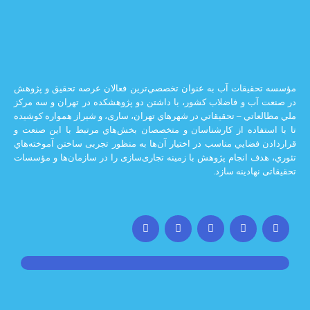
يقات آب به عنوان تخصصي‌ترين فعالان عرصه تحقيق و پژوهش
 و فاضلاب كشور، با داشتن دو پژوهشكده در تهران و سه مركز
ي – تحقيقاتي در شهرهاي تهران،‌ ساری، و شيراز‌ همواره كوشيده
اده از كارشناسان و متخصصان بخش‌هاي مرتبط با اين صنعت و
ضايي مناسب در اختيار آن‌ها به منظور تجربی ساختن آموخته‌هاي
 انجام پژوهش با زمينه تجاری‌سازی را در سازمان‌ها و مؤسسات
ادينه سازد.