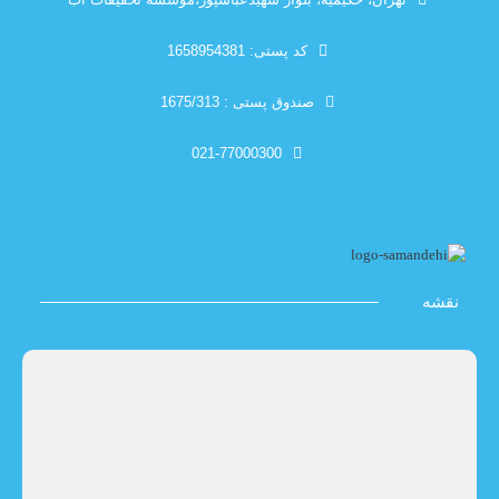
کد پستی: 1658954381
صندوق پستی : 1675/313
021-77000300