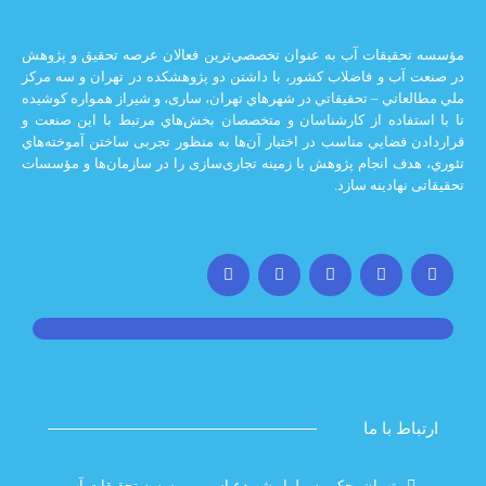
يقات آب به عنوان تخصصي‌ترين فعالان عرصه تحقيق و پژوهش
 و فاضلاب كشور، با داشتن دو پژوهشكده در تهران و سه مركز
ي – تحقيقاتي در شهرهاي تهران،‌ ساری، و شيراز‌ همواره كوشيده
اده از كارشناسان و متخصصان بخش‌هاي مرتبط با اين صنعت و
ضايي مناسب در اختيار آن‌ها به منظور تجربی ساختن آموخته‌هاي
 انجام پژوهش با زمينه تجاری‌سازی را در سازمان‌ها و مؤسسات
ادينه سازد.
با ما
تهران، حکیمیه، بلوار شهیدعباسپور،موسسه تحقیقات آب