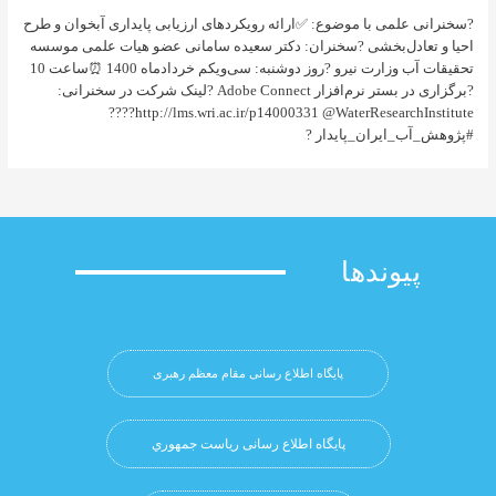
می با موضوع: ✅ارائه رویکردهای ارزیابی پایداری آبخوان و طرح
دل‌بخشی ?سخنران: دکتر سعیده سامانی عضو هیات علمی موسسه
تحقیقات آب وزارت نیرو ?روز دوشنبه: سی‌ویکم خردادماه 1400 ⏰ساعت 10
?برگزاری در بستر نرم‌افزار Adobe Connect ?لینک شرکت در سخنرانی:
http://lms.wri.ac.ir/p14000331 @WaterResearchInstitute????
ایران_پایدار ?
وندها
پایگاه اطلاع رسانی مقام معظم رهبری
پایگاه اطلاع رسانی ریاست جمهوري