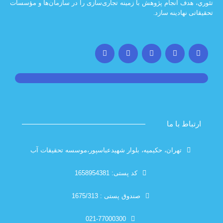
 انجام پژوهش با زمينه تجاری‌سازی را در سازمان‌ها و مؤسسات
ادينه سازد.
با ما
تهران، حکیمیه، بلوار شهیدعباسپور،موسسه تحقیقات آب
کد پستی: 1658954381
صندوق پستی : 1675/313
021-77000300