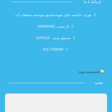
با ما
تهران، حکیمیه، بلوار شهیدعباسپور،موسسه تحقیقات آب
کد پستی: 1658954381
صندوق پستی : 1675/313
021-77000300