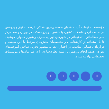
يقات آب به عنوان تخصصي‌ترين فعالان عرصه تحقيق و پژوهش
 و فاضلاب كشور، با داشتن دو پژوهشكده در تهران و سه مركز
ي – تحقيقاتي در شهرهاي تهران،‌ ساری، و شيراز‌ همواره كوشيده
اده از كارشناسان و متخصصان بخش‌هاي مرتبط با اين صنعت و
ضايي مناسب در اختيار آن‌ها به منظور تجربی ساختن آموخته‌هاي
 انجام پژوهش با زمينه تجاری‌سازی را در سازمان‌ها و مؤسسات
ادينه سازد.