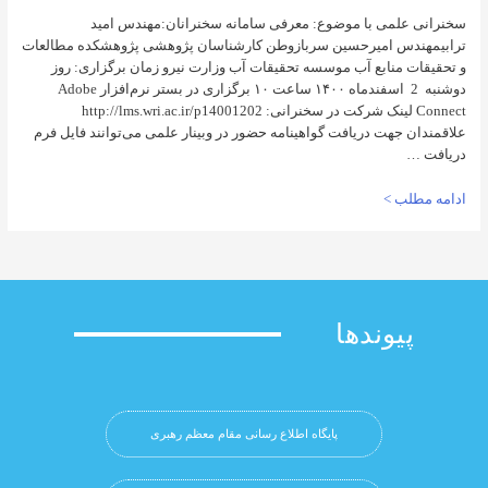
می با موضوع: معرفی سامانه سخنرانان:مهندس امید
 امیرحسین سربازوطن کارشناسان پژوهشی پژوهشکده مطالعات
منابع آب موسسه تحقیقات آب وزارت نیرو زمان برگزاری: روز
دوشنبه 2 اسفندماه ۱۴۰۰ ساعت ۱۰ برگزاری در بستر نرم‌افزار Adobe
Connect لینک شرکت در سخنرانی: http://lms.wri.ac.ir/p14001202
هت دریافت گواهینامه حضور در وبینار علمی می‌توانند فایل فرم
 >
وندها
پایگاه اطلاع رسانی مقام معظم رهبری