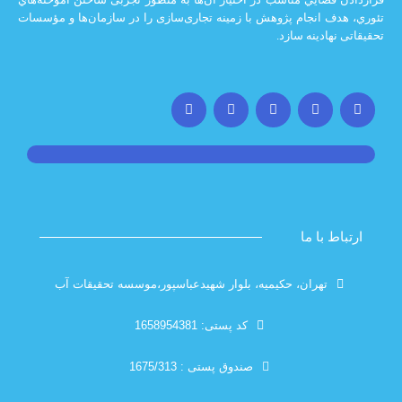
ضايي مناسب در اختيار آن‌ها به منظور تجربی ساختن آموخته‌هاي
 انجام پژوهش با زمينه تجاری‌سازی را در سازمان‌ها و مؤسسات
ادينه سازد.
با ما
تهران، حکیمیه، بلوار شهیدعباسپور،موسسه تحقیقات آب
کد پستی: 1658954381
صندوق پستی : 1675/313