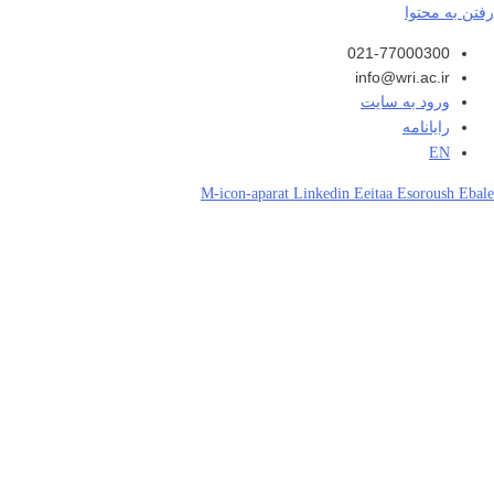
رفتن به محتوا
021-77000300
info@wri.ac.ir
ورود به سایت
رایانامه
EN
M-icon-aparat
Linkedin
Eeitaa
Esoroush
Ebale