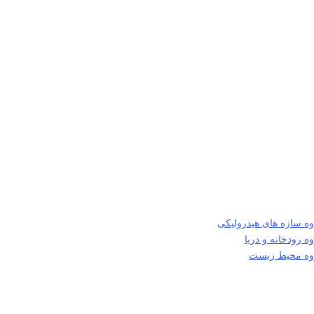
ه سازه های هیدرولیکی
 رودخانه و دریا
روه محیط زیست