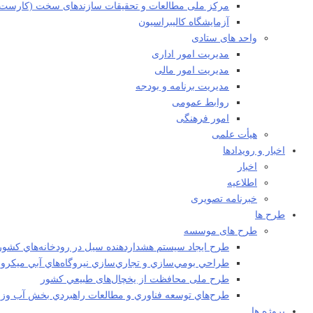
مرکز ملی مطالعات و تحقیقات سازندهای سخت (کارست)
آزمایشگاه کالیبراسیون
واحد های ستادی
مدیریت امور اداری
مدیریت امور مالی
مدیریت برنامه و بودجه
روابط عمومی
امور فرهنگی
هیأت علمی​
اخبار و رویدادها
اخبار
اطلاعیه
خبرنامه تصویری
طرح ها
طرح های موسسه
طرح ايجاد سيستم هشداردهنده سيل در رودخانه‌هاي كشور
طراحي بومي‌سازي و تجاري‌سازي نيروگاه‌هاي آبي ميکرو
طرح ملی محافظت از يخچال‌های طبيعي كشور
طرح‌هاي توسعه فناوري و مطالعات راهبردي بخش آب وزا
پروژه ها