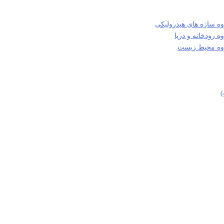
ه سازه های هیدرولیکی
 رودخانه و دریا
روه محیط زیست