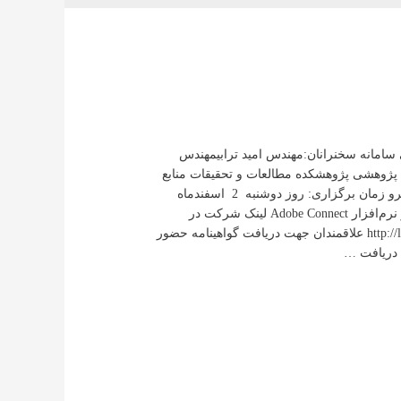
امانه سخنرانان:مهندس امید ترابیمهندس
ژوهشی پژوهشکده مطالعات و تحقیقات منابع
آب موسسه تحقیقات آب وزارت نیرو زمان برگزاری: روز دوشنبه 2 اسفندماه
۱۴۰۰ ساعت ۱۰ برگزاری در بستر نرم‌افزار Adobe Connect لینک شرکت در
سخنرانی: http://lms.wri.ac.ir/p14001202 علاقمندان جهت دریافت گواهینامه حضور
م دریافت …