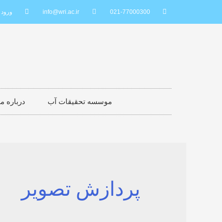
021-77000300
info@wri.ac.ir
ورود 
موسسه تحقیقات آب
درباره 
پردازش تصویر