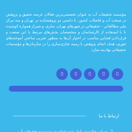
يقات آب به عنوان تخصصي‌ترين فعالان عرصه تحقيق و پژوهش
 و فاضلاب كشور، با داشتن دو پژوهشكده در تهران و سه مركز
ي – تحقيقاتي در شهرهاي تهران،‌ ساری، و شيراز‌ همواره كوشيده
اده از كارشناسان و متخصصان بخش‌هاي مرتبط با اين صنعت و
ضايي مناسب در اختيار آن‌ها به منظور تجربی ساختن آموخته‌هاي
 انجام پژوهش با زمينه تجاری‌سازی را در سازمان‌ها و مؤسسات
ادينه سازد.
با ما
تهران، حکیمیه، بلوار شهیدعباسپور،موسسه تحقیقات آب