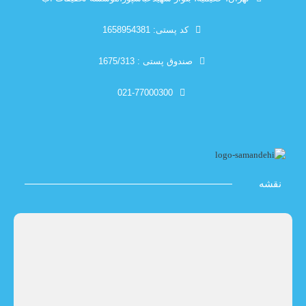
کد پستی: 1658954381
صندوق پستی : 1675/313
021-77000300