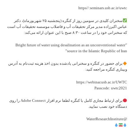
https//:seminars.usb.ac.ir/uwtc
سخنران کلیدی در سومین روز از کنگره (پنجشنبه ۲۵ شهریورماه)، دکتر
عباس اکبرزاده مدیر مرکز تحقیقات آب و فاضلاب موسسه تحقیقات آب است
که سخنرانی خود را در ساعت ۸:۳۰ صبح با این عنوان ارائه می‌کند:
”Bright future of water using desalination as an unconventional water
source in the Islamic Republic of Iran”
برای حضور در کنگره و سخنرانی یادشده بدون اخذ هزینه ثبت‌نام به آدرس
وبیناری کنگره مراجعه کنید:
https://webinar.usb.ac.ir/UWTC
Passcode: uwtc2021
برای ارتباط مجازی کامل با کنگره لطفا نرم افزار Adobe Connect را روی
دستگاه خود نصب نمایید.
@WaterResearchInstitute