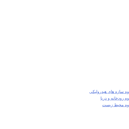
ه سازه های هیدرولیکی
 رودخانه و دریا
روه محیط زیست