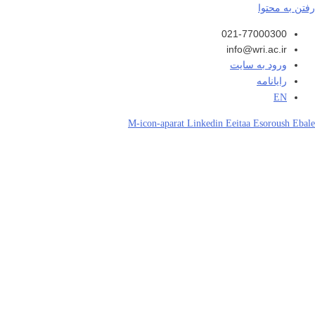
رفتن به محتوا
021-77000300
info@wri.ac.ir
ورود به سایت
رایانامه
EN
M-icon-aparat
Linkedin
Eeitaa
Esoroush
Ebale