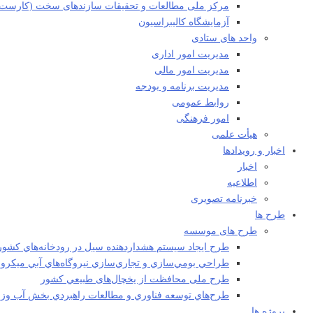
مرکز ملی مطالعات و تحقیقات سازندهای سخت (کارست)
آزمایشگاه کالیبراسیون
واحد های ستادی
مدیریت امور اداری
مدیریت امور مالی
مدیریت برنامه و بودجه
روابط عمومی
امور فرهنگی
هیأت علمی​
اخبار و رویدادها
اخبار
اطلاعیه
خبرنامه تصویری
طرح ها
طرح های موسسه
طرح ايجاد سيستم هشداردهنده سيل در رودخانه‌هاي كشور
طراحي بومي‌سازي و تجاري‌سازي نيروگاه‌هاي آبي ميکرو
طرح ملی محافظت از يخچال‌های طبيعي كشور
طرح‌هاي توسعه فناوري و مطالعات راهبردي بخش آب وزا
پروژه ها