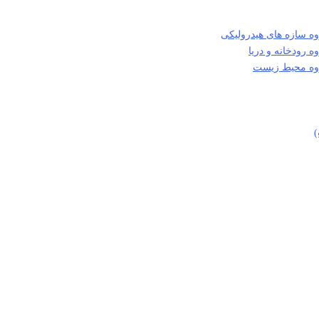
ه سازه های هیدرولیکی
 رودخانه و دریا
روه محیط زیست