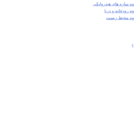
ه سازه های هیدرولیکی
 رودخانه و دریا
روه محیط زیست