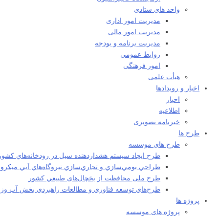
واحد های ستادی
مدیریت امور اداری
مدیریت امور مالی
مدیریت برنامه و بودجه
روابط عمومی
امور فرهنگی
هیأت علمی​
اخبار و رویدادها
اخبار
اطلاعیه
خبرنامه تصویری
طرح ها
طرح های موسسه
طرح ايجاد سيستم هشداردهنده سيل در رودخانه‌هاي كشور
طراحي بومي‌سازي و تجاري‌سازي نيروگاه‌هاي آبي ميکرو
طرح ملی محافظت از يخچال‌های طبيعي كشور
طرح‌هاي توسعه فناوري و مطالعات راهبردي بخش آب وزا
پروژه ها
پروژه های موسسه