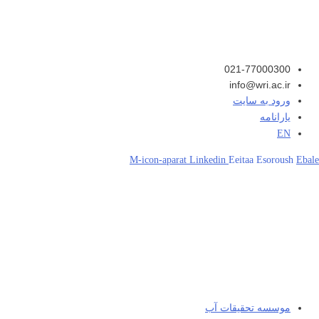
021-77000300
info@wri.ac.ir
ورود به سایت
یارانامه
EN
M-icon-aparat
Linkedin
Eeitaa
Esoroush
Ebale
موسسه تحقیقات آب