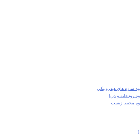
ه سازه های هیدرولیکی
 رودخانه و دریا
روه محیط زیست