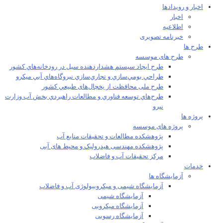
اخبار و رویدادها
اخبار
اطلاعیه
خبرنامه تصویری
طرح ها
طرح های موسسه
طرح ايجاد سيستم هشداردهنده سيل در رودخانه‌هاي كشور
طراحي بومي‌سازي و تجاري‌سازي نيروگاه‌هاي آبي ميکرو
طرح ملی محافظت از يخچال‌های طبيعي كشور
طرح‌هاي توسعه فناوري و مطالعات راهبردي بخش آب وزارت
نيرو
پروژه ها
پروژه های موسسه
پژوهشکده مطالعات و تحقيقات منابع آب
پژوهشکده مهندسی هیدرولیک و محیط های آبی
مرکز تحقیقات آب و فاضلاب
خدمات
آزمایشگاه ها
آزمایشگاه شیمی و میکروبیولوژی آب و فاضلاب
آزمایشگاه شیمی
آزمایشگاه میکروبی
آزمایشگاه رسوبی