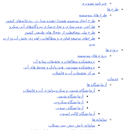
خبرنامه تصویری
طرح ها
طرح های موسسه
طرح ايجاد سيستم هشداردهنده سيل در رودخانه‌هاي كشور
طراحي بومي‌سازي و تجاري‌سازي نيروگاه‌هاي آبي ميکرو
طرح ملی محافظت از يخچال‌های طبيعي كشور
طرح‌هاي توسعه فناوري و مطالعات راهبردي بخش آب وزارت
نيرو
پروژه ها
پروژه های موسسه
پژوهشکده مطالعات و تحقيقات منابع آب
پژوهشکده مهندسی هیدرولیک و محیط های آبی
مرکز تحقیقات آب و فاضلاب
خدمات
آزمایشگاه ها
آزمایشگاه شیمی و میکروبیولوژی آب و فاضلاب
آزمایشگاه شیمی
آزمایشگاه میکروبی
آزمایشگاه رسوبی
آزمایشگاه کالیبراسیون
سامانه ها
سامانه پایش پیش بینی سیلاب