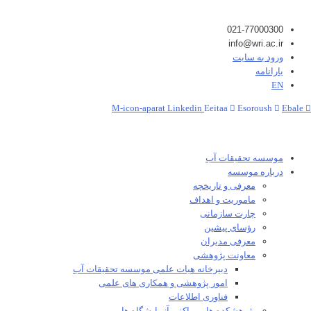
021-77000300
info@wri.ac.ir
ورود به سایت
یارانامه
EN
M-icon-aparat
Linkedin
Eeitaa
Esoroush
Ebale
موسسه تحقیقات آب
درباره موسسه
معرفی و تاریخچه
ماموریت و اهداف
چارت سازمانی
رؤسای پیشین
معرفی مدیران
معاونت پژوهشی
دبیرخانه هیات علمی موسسه تحقیقات آب
امور پژوهشی و همکاری های علمی
فناوری اطلاعات