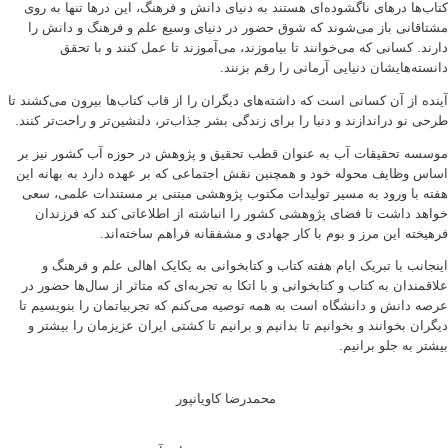
کتاب‌ها درهای ناگشوده‌ای هستند به دنیای دانش و فرهنگ، این درها تنها به روی
مشتاقانی باز می‌شوند که شوق حضور در دنیای وسیع علم و فرهنگ و دانش را
دارند. کسانی که می‌خوانند تا بیاموزند، می‌آموزند تا عمل کنند و با تحقق
دانسته‌هایشان دنیایی آرمانی را رقم بزنند.
آینده از آن کسانی است که داشته‌های دیگران را از قاب کتاب‌ها بیرون می‌کشند تا
طرحی نو دراندازند و دنیا را برای زندگی بشر جذاب‌تر، دلنشین‌تر و راحت‌تر کنند.
موسسه تحقیقات آب به عنوان قطب تحقیق و پژوهش در حوزه آب کشور نیز بر
اساس وظایف محوله خود و همچنین نقش اجتماعی که بر عهده دارد به بهانه این
هفته با ورود به مسیر تولیدات مکتوب پژوهشی مبتنی بر مستندات علمی، سعی
خواهد داشت تا فضای پژوهشی کشور را انباشته از اطلاعاتی کند که فرزندان
فرهیخته این مرز و بوم با کار جهادی و مشفقانه فراهم ساخته‌اند.
اینجانب با تبریک ایام هفته کتاب و کتابخوانی به یکایک اهالی علم و فرهنگ و
علاقمندان به کتاب و کتابخوانی و با اتکا به تجربه‌ای که متاثر از سال‌ها حضور در
عرصه دانش و دانشگاه است به همه توصیه می‌کنم که تجربیاتمان را بنویسیم تا
دیگران بخوانند و بخوانیم تا بدانیم و برانیم تا کشتی ایران عزیزمان را بیشتر و
بیشتر به جلو برانیم.
محمدرضا کاویانپور