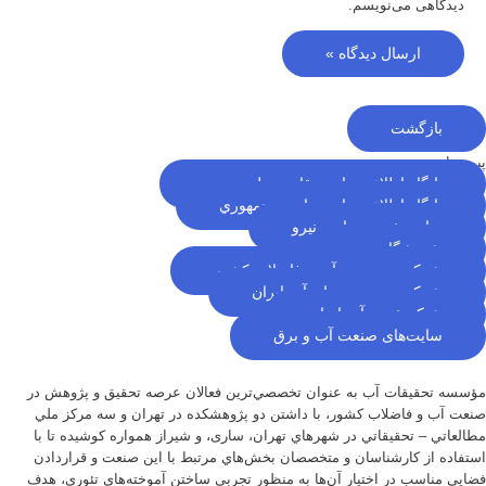
دیدگاهی می‌نویسم.
بازگشت
پیوندها
پایگاه اطلاع رسانی مقام معظم رهبری
پایگاه اطلاع رسانی ریاست جمهوري
سایت خبری وزارت نیرو
پژوهشگاه نيرو
شرکت مهندسی آب و فاضلاب کشور
شرکت مدیریت منابع آب ایران
شبکه خبری آب ایران
سایت‌های صنعت آب و برق
مؤسسه تحقيقات آب به عنوان تخصصي‌ترين فعالان عرصه تحقيق و پژوهش در
صنعت آب و فاضلاب كشور، با داشتن دو پژوهشكده در تهران و سه مركز ملي
مطالعاتي – تحقيقاتي در شهرهاي تهران،‌ ساری، و شيراز‌ همواره كوشيده تا با
استفاده از كارشناسان و متخصصان بخش‌هاي مرتبط با اين صنعت و قراردادن
فضايي مناسب در اختيار آن‌ها به منظور تجربی ساختن آموخته‌هاي تئوري، هدف