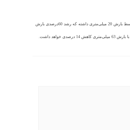
وضعیت بارش پیش‌بینی‌شده برای حوضه آبریز اصلی قره قوم در آذرماه 33 میلی‌متر است درحالی‌که این حوضه در دوره بلندمدت متوسط بارش 20 میلی‌متری داشته که رشد 60درصدی بارش