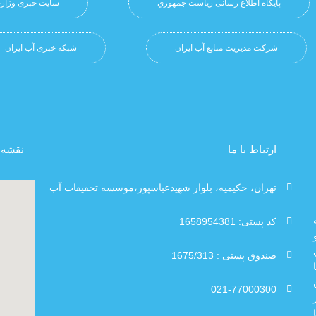
پایگاه اطلاع رسانی ریاست جمهوري
سایت خبری وزارت
شرکت مدیریت منابع آب ایران
شبکه خبری آب ایران
ارتباط با ما
نقشه 
تهران، حکیمیه، بلوار شهیدعباسپور،موسسه تحقیقات آب
کد پستی: 1658954381
صندوق پستی : 1675/313
021-77000300