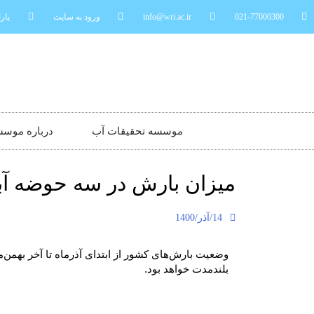
021-77000300
info@wri.ac.ir
ورود به سایت
یارا
موسسه تحقیقات آب
درباره موس
میزان بارش در سه حوضه آب
14/آذر/1400
وضعیت بارش‌های کشور از ابتدای آذرماه تا آخر به
بلندمدت خواهد بود.