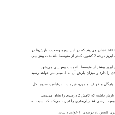
به گزارش روابط عمومی موسسه تحقیقات آب، وضعیت بارش پیش‌بینی‌شده برای تجمعی سه‌ماهه از ابتدای آذر تا انتهای بهمن‌ماه 1400 نشان می‌دهد که در این دوره وضعیت بارش‌ها در
حوضه‌های آبریز شمال غرب، جنوب شرق و شمال شرق (حوضه سرخس) بیشتر از متوسط بلندمدت خواهد بود و برای سایر حوضه‌های آبریز درجه 2 کشور، کمتر از متوسط بلندمدت پیش‌بینی
پیش‌بینی انجام‌شده برای حوضه آبریز اصلی مرزی شرق بیانگر آن است که این حوضه تنها حوضه‌ای است که کاهش بارش 53 درصدی را دارد و میزان بارش آن به 4 میلی‌متر خواهد رسید
زموریان، پترگان و خواف، هامون، هیرمند، بندرعباس، سدیج، کل،
گرچه حوضه آبریز اصلی دریای خزر در آذرماه کاهش بارش کمی نسبت به دوره بلندمدت دارد درعین‌حال حوضه آبریز اصلی دریاچه ارومیه بارشی 44 میلی‌متری را تجربه می‌کند که نسبت به