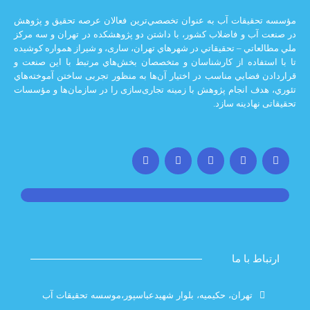
يقات آب به عنوان تخصصي‌ترين فعالان عرصه تحقيق و پژوهش
 و فاضلاب كشور، با داشتن دو پژوهشكده در تهران و سه مركز
ي – تحقيقاتي در شهرهاي تهران،‌ ساری، و شيراز‌ همواره كوشيده
اده از كارشناسان و متخصصان بخش‌هاي مرتبط با اين صنعت و
ضايي مناسب در اختيار آن‌ها به منظور تجربی ساختن آموخته‌هاي
 انجام پژوهش با زمينه تجاری‌سازی را در سازمان‌ها و مؤسسات
ادينه سازد.
با ما
تهران، حکیمیه، بلوار شهیدعباسپور،موسسه تحقیقات آب