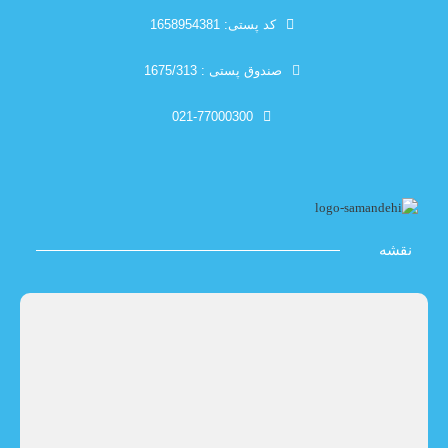
کد پستی: 1658954381
صندوق پستی : 1675/313
021-77000300