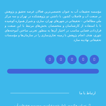
يقات آب به عنوان تخصصي‌ترين فعالان عرصه تحقيق و پژوهش
 و فاضلاب كشور، با داشتن دو پژوهشكده در تهران و سه مركز
ي – تحقيقاتي در شهرهاي تهران،‌ ساری، و شيراز‌ همواره كوشيده
اده از كارشناسان و متخصصان بخش‌هاي مرتبط با اين صنعت و
ضايي مناسب در اختيار آن‌ها به منظور تجربی ساختن آموخته‌هاي
 انجام پژوهش با زمينه تجاری‌سازی را در سازمان‌ها و مؤسسات
ادينه سازد.
با ما
تهران، حکیمیه، بلوار شهیدعباسپور،موسسه تحقیقات آب