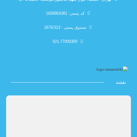
کد پستی: 1658954381
صندوق پستی : 1675/313
021-77000300