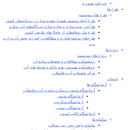
خبرنامه تصویری
طرح ها
طرح های موسسه
طرح ايجاد سيستم هشداردهنده سيل در رودخانه‌هاي كشور
طراحي بومي‌سازي و تجاري‌سازي نيروگاه‌هاي آبي ميکرو
طرح ملی محافظت از يخچال‌های طبيعي كشور
طرح‌هاي توسعه فناوري و مطالعات راهبردي بخش آب وزارت
نيرو
پروژه ها
پروژه های موسسه
پژوهشکده مطالعات و تحقيقات منابع آب
پژوهشکده مهندسی هیدرولیک و محیط های آبی
مرکز تحقیقات آب و فاضلاب
خدمات
آزمایشگاه ها
آزمایشگاه شیمی و میکروبیولوژی آب و فاضلاب
آزمایشگاه شیمی
آزمایشگاه میکروبی
آزمایشگاه رسوبی
آزمایشگاه کالیبراسیون
سامانه ها
سامانه پایش پیش بینی سیلاب