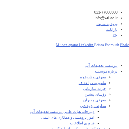
021-77000300
info@wri.ac.ir
ورود به سایت
یارانامه
EN
M-icon-aparat
Linkedin
Eeitaa
Esoroush
Ebale
موسسه تحقیقات آب
درباره موسسه
معرفی و تاریخچه
ماموریت و اهداف
چارت سازمانی
رؤسای پیشین
معرفی مدیران
معاونت پژوهشی
دبیرخانه هیات علمی موسسه تحقیقات آب
امور پژوهشی و همکاری های علمی
فناوری اطلاعات