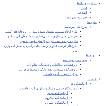
اخبار و رویدادها
اخبار
اطلاعیه
خبرنامه تصویری
طرح ها
طرح های موسسه
طرح ايجاد سيستم هشداردهنده سيل در رودخانه‌هاي كشور
طراحي بومي‌سازي و تجاري‌سازي نيروگاه‌هاي آبي ميکرو
طرح ملی محافظت از يخچال‌های طبيعي كشور
طرح‌هاي توسعه فناوري و مطالعات راهبردي بخش آب وزارت
نيرو
پروژه ها
پروژه های موسسه
پژوهشکده مطالعات و تحقيقات منابع آب
پژوهشکده مهندسی هیدرولیک و محیط های آبی
مرکز تحقیقات آب و فاضلاب
خدمات
آزمایشگاه ها
آزمایشگاه شیمی و میکروبیولوژی آب و فاضلاب
آزمایشگاه شیمی
آزمایشگاه میکروبی
آزمایشگاه رسوبی