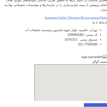
فضايي مناسب در اختيار آن‌ها به منظور تجربی ساختن آموخته‌هاي تئوري، هدف
انجام پژوهش با زمينه تجاری‌سازی را در سازمان‌ها و مؤسسات تحقيقاتی نهادينه
سازد.
Instagram
Twitter
Telegram
M-icon-aparat
Ebale
ارتباط با ما
تهران، حکیمیه، بلوار شهیدعباسپور،موسسه تحقیقات آب
کد پستی: 1658954381
صندوق پستی : 1675/313
021-77000300
نقشه گوگل
اسکرول به بالا